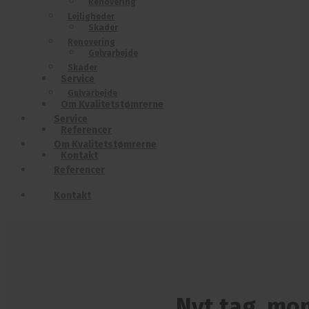
Renovering
Lejligheder
Skader
Renovering
Gulvarbejde
Skader
Service
Gulvarbejde
Om Kvalitetstømrerne
Service
Referencer
Om Kvalitetstømrerne
Kontakt
Referencer
Kontakt
Nyt tag, mon