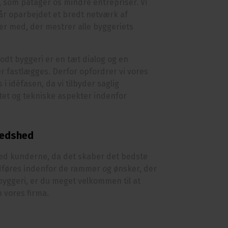
, som påtager os mindre entrepriser. Vi
r oparbejdet et bredt netværk af
r med, der mestrer alle byggeriets
godt byggeri er en tæt dialog og en
r fastlægges. Derfor opfordrer vi vores
 i idéfasen, da vi tilbyder saglig
tet og tekniske aspekter indenfor
fredshed
med kunderne, da det skaber det bedste
 udføres indenfor de rammer og ønsker, der
t byggeri, er du meget velkommen til at
vores firma.​​