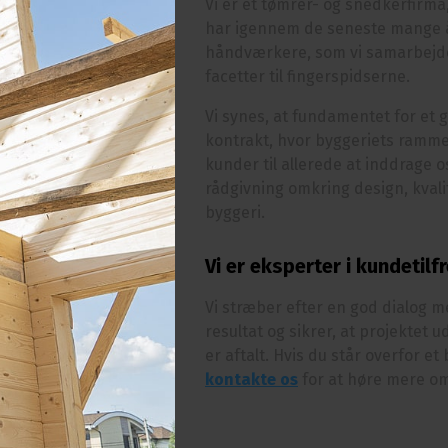
Vi er et tømrer- og snedkerfirma
har igennem de seneste mange å
håndværkere, som vi samarbejde
facetter til fingerspidserne.
Vi synes, at fundamentet for et 
kontrakt, hvor byggeriets ramme
kunder til allerede at inddrage os
rådgivning omkring design, kvali
byggeri.
Vi er eksperter i kundetil
Vi stræber efter en god dialog 
resultat og sikrer, at projektet
er aftalt. Hvis du står overfor e
kontakte os
for at høre mere om 