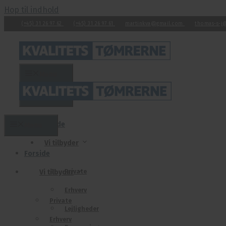
Hop til indhold
(+45) 31 26 97 62
(+45) 31 26 97 61
martinkva@gmail.com
thomas-s-j
Menu
Menu
Forside
Menu
Vi tilbyder
Forside
Vi tilbyder
Private
Erhverv
Private
Lejligheder
Erhverv