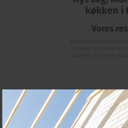
køkken i 
Vores res
Kvalitetstømrerne er en fle
snakker med forud for ar
sikkerhed for en tilfredsst