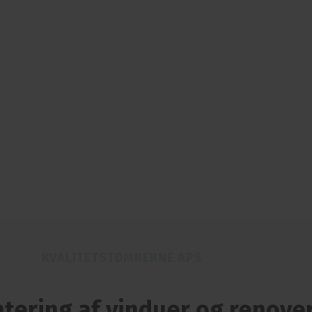
KVALITETSTØMRERNE APS
tering af vinduer og renover