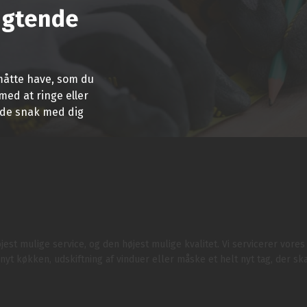
ligtende
 måtte have, som du
med at ringe eller
ende snak med dig
est mulige service, og den højest mulige kvalitet. Vi servicerer vore
t køkken, udskiftning af vinduer eller måske et helt nyt tag, der skal