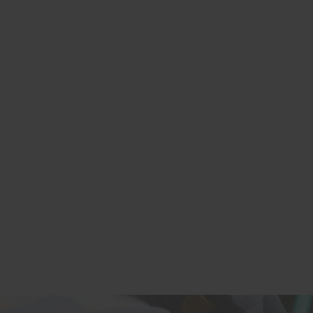
parring med
Trænger dit hus eller
hedens ledelse
din bygning til en
er en detaljeret
kærlig hånd? Er der
rud for
kommet så mange små
et. Dermed
reparationsopgaver, at
rundlaget for et
det efterhånden har
ggeri, som
hobet sig
mheden kan
uoverskueligt meget
æde af i mange
op? Så kontakt os!
over.