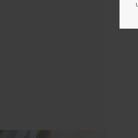
Vi giver gerne et gratis
tilbud på netop dit
projekt. Du er altid
velkommen til at
kontakte os, enten
telefonisk eller over
mail. Udfyld vores
kontaktformular og vi
svarer hurtigst muligt.