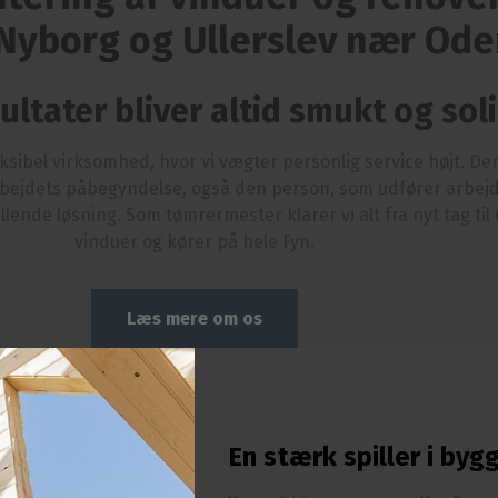
Nyborg og Ullerslev nær Od
ultater bliver altid smukt og sol
ksibel virksomhed, hvor vi vægter personlig service højt. Der
bejdets påbegyndelse, også den person, som udfører arbejde
illende løsning. Som tømrermester klarer vi alt fra nyt tag til
vinduer og kører på hele Fyn.​
Læs mere om os
​En stærk spiller i by