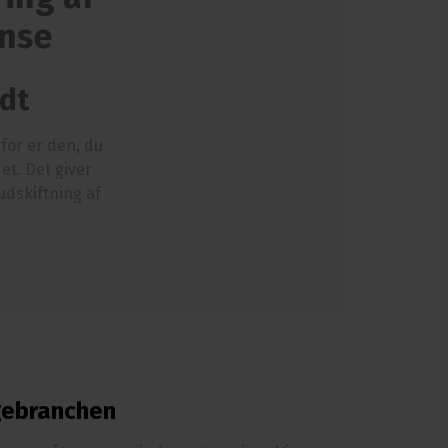
ense
idt
for er den, du
t. Det giver
 udskiftning af
ggebranchen