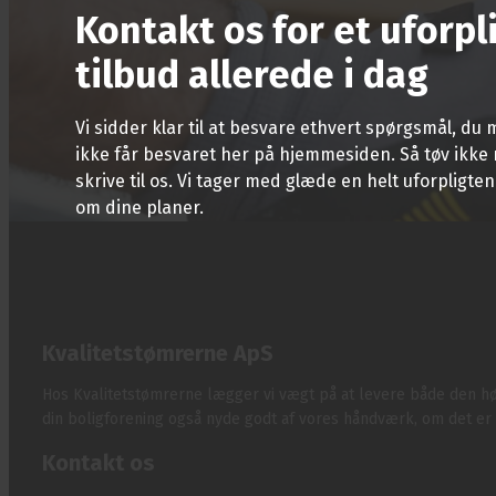
Kontakt os for et uforp
tilbud allerede i dag
Vi sidder klar til at besvare ethvert spørgsmål, du
ikke får besvaret her på hjemmesiden. Så tøv ikke 
skrive til os. Vi tager med glæde en helt uforpligt
om dine planer.
Kvalitetstømrerne ApS
​Hos Kvalitetstømrerne lægger vi vægt på at levere både den høj
din boligforening også nyde godt af vores håndværk, om det er ny
Kontakt os