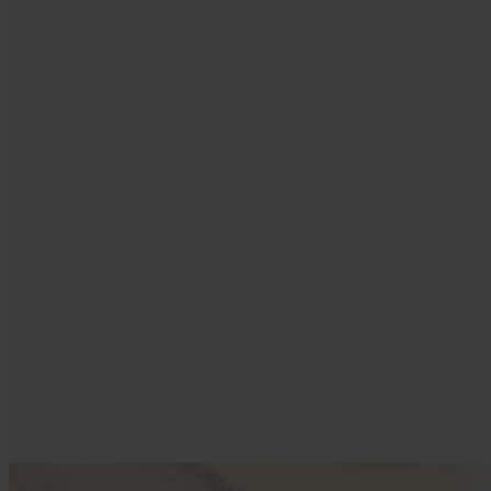
I tæt s
Hos Kvalitetstømrerne
virksom
sørger vi altid for, at
laves d
du er med i alle faser
plan fo
af projektet. Vi holder
byggeri
dig løbende opdateret,
laves g
og giver samtidig gode
godt by
råd og vejledning
virkso
forud for byggeriets
have gl
proces.
år frem